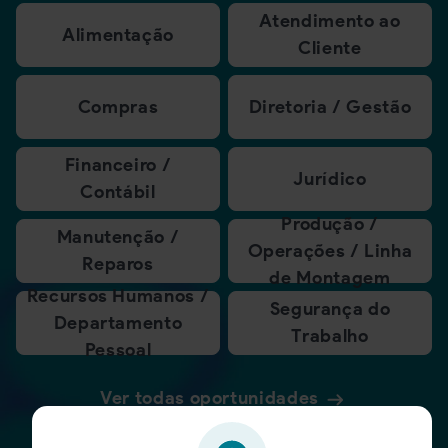
Atendimento ao
Alimentação
Cliente
Compras
Diretoria / Gestão
Financeiro /
Jurídico
Contábil
Produção /
Manutenção /
Operações / Linha
Reparos
de Montagem
Recursos Humanos /
Segurança do
Departamento
Trabalho
Pessoal
Ver todas oportunidades