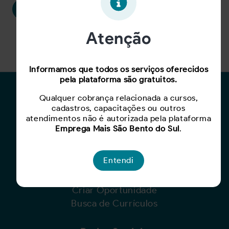
Continuar
Atenção
Esqueceu a senha?
Clique aqui
Informamos que todos os serviços oferecidos
pela plataforma são gratuitos.
Para Candidatos
Qualquer cobrança relacionada a cursos,
cadastros, capacitações ou outros
Busca de Oportunidades
atendimentos não é autorizada pela plataforma
Cadastro de Currículo
Emprega Mais São Bento do Sul
.
Capacite-se
Entendi
Para Empresas
Criar Oportunidade
Busca de Currículos