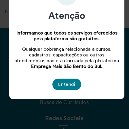
Para ver mais, acesse a página
Buscar Oportunidades.
Atenção
Informamos que todos os serviços oferecidos
pela plataforma são gratuitos.
Para Candidatos
Qualquer cobrança relacionada a cursos,
Busca de Oportunidades
cadastros, capacitações ou outros
Cadastro de Currículo
atendimentos não é autorizada pela plataforma
Emprega Mais São Bento do Sul
.
Capacite-se
Para Empresas
Entendi
Criar Oportunidade
Busca de Currículos
Redes Sociais