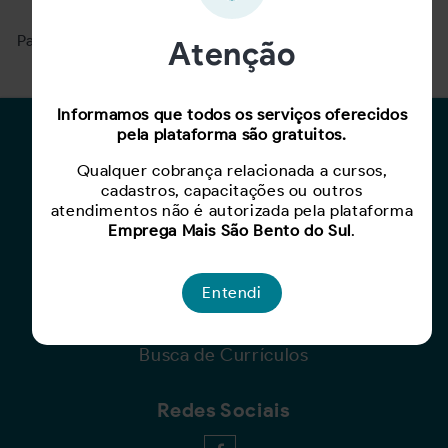
Para ver mais, acesse a página
Buscar Oportunidades.
Atenção
Informamos que todos os serviços oferecidos
pela plataforma são gratuitos.
Para Candidatos
Qualquer cobrança relacionada a cursos,
Busca de Oportunidades
cadastros, capacitações ou outros
Cadastro de Currículo
atendimentos não é autorizada pela plataforma
Emprega Mais São Bento do Sul
.
Capacite-se
Para Empresas
Entendi
Criar Oportunidade
Busca de Currículos
Redes Sociais