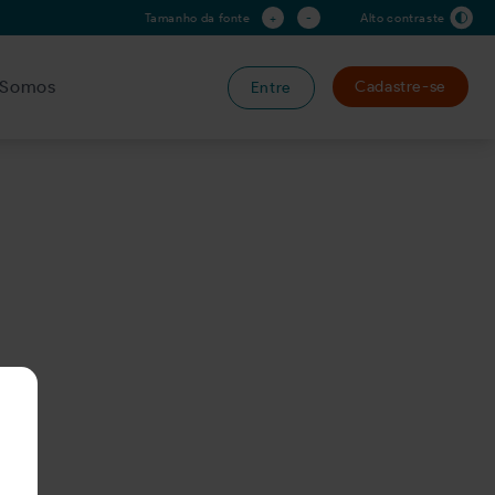
+
-
Tamanho da fonte
Alto contraste
Somos
Cadastre-se
Entre