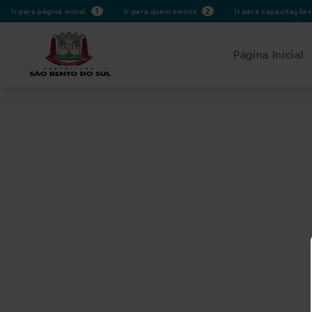
Ir para página inicial
1
Ir para quem somos
2
Ir para capacitaçõe
Página Inicial