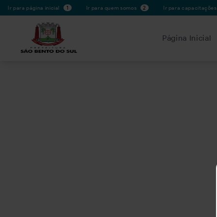
Ir para página inicial
1
Ir para quem somos
2
Ir para capacitaçõe
Página Inicial