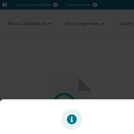
s
3
Ir para oportunidades
4
Ir para rodapé
5
Para Candidatos
Para Empresas
Quem 