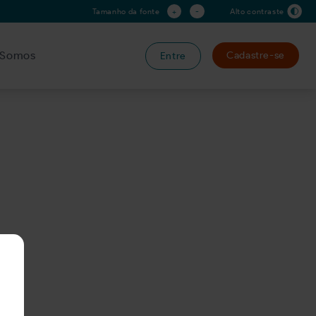
+
-
Tamanho da fonte
Alto contraste
Somos
Cadastre-se
Entre