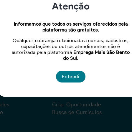
Atenção
Oportunidade expirada!
Informamos que todos os serviços oferecidos pela
plataforma são gratuitos.
Para ver mais, acesse a página
Buscar Oportunidades.
Qualquer cobrança relacionada a cursos, cadastros,
capacitações ou outros atendimentos não é
autorizada pela plataforma
Emprega Mais São Bento
do Sul
.
Entendi
Para Empresas
ades
Criar Oportunidade
lo
Busca de Currículos