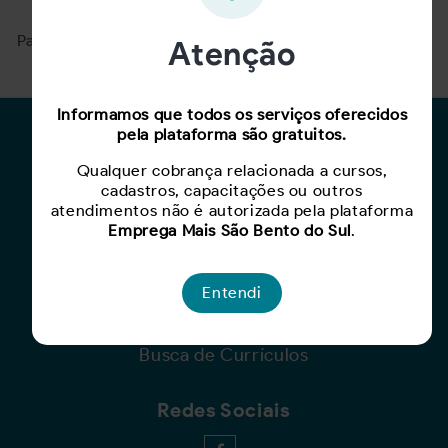
Para ver mais, acesse a página
Buscar Oportunidades.
Atenção
Informamos que todos os serviços oferecidos
pela plataforma são gratuitos.
Para Candidatos
Qualquer cobrança relacionada a cursos,
Busca de Oportunidades
cadastros, capacitações ou outros
Cadastro de Currículo
atendimentos não é autorizada pela plataforma
Emprega Mais São Bento do Sul
.
Capacite-se
Para Empresas
Entendi
Criar Oportunidade
Busca de Currículos
Redes Sociais