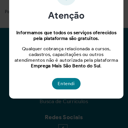
Para ver mais, acesse a página
Buscar Oportunidades.
Atenção
Informamos que todos os serviços oferecidos
pela plataforma são gratuitos.
Para Candidatos
Qualquer cobrança relacionada a cursos,
Busca de Oportunidades
cadastros, capacitações ou outros
Cadastro de Currículo
atendimentos não é autorizada pela plataforma
Emprega Mais São Bento do Sul
.
Capacite-se
Para Empresas
Entendi
Criar Oportunidade
Busca de Currículos
Redes Sociais